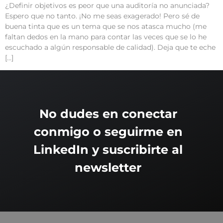
¿Definir objetivos es peor que una auditoría no anunciada?
Espero que no tanto. ¡No me seas exagerado! Pero sé de
buena tinta que es un tema que se nos atasca mucho (me
faltan dedos en la mano para contar las veces que se lo he
escuchado a algún responsable de calidad). Deja que te eche
[…]
No dudes en conectar
conmigo o seguirme en
LinkedIn y suscribirte al
newsletter