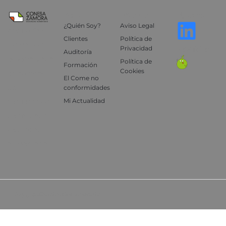
Menú
Privacidad
Sígueme
¿Quién Soy?
Aviso Legal
Auditoría y
Clientes
Política de
formación
Privacidad
Newsletter
Auditoría
especializada
Política de
Formación
Cookies
en normas
El Come no
de
conformidades
certificación
Mi Actualidad
de calidad y
seguridad
alimentaria
Copyright © 2024, Todos los derechos reservados