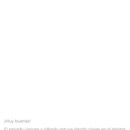
¡Muy buenas!
El pasado viernes y sábado estuve dando clases en el Máster