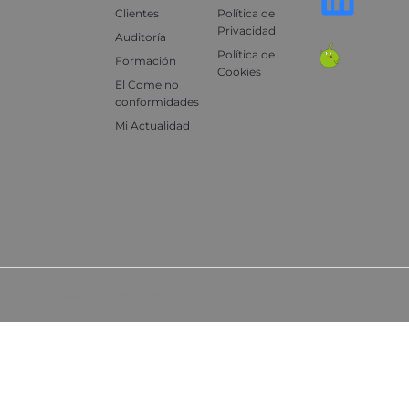
Clientes
Política de
formación
Privacidad
Newsletter
Auditoría
especializada
Política de
Formación
Cookies
en normas
El Come no
de
conformidades
certificación
Mi Actualidad
de calidad y
seguridad
alimentaria
Copyright © 2024, Todos los derechos reservados