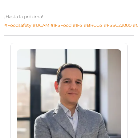
¡Hasta la próxima!
#Foodsafety
#UCAM
#IFSFood
#IFS
#BRCGS
#FSSC22000
#