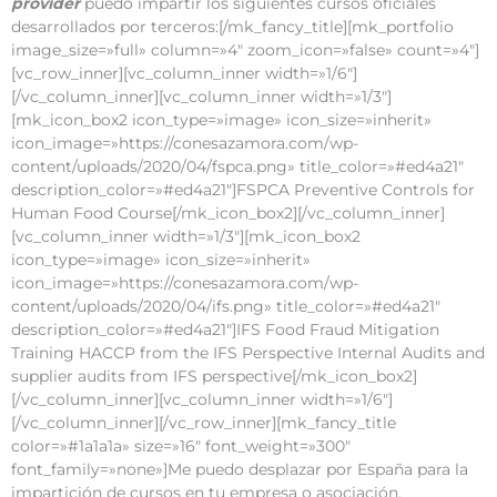
provider
puedo impartir los siguientes cursos oficiales
desarrollados por terceros:[/mk_fancy_title][mk_portfolio
image_size=»full» column=»4″ zoom_icon=»false» count=»4″]
[vc_row_inner][vc_column_inner width=»1/6″]
[/vc_column_inner][vc_column_inner width=»1/3″]
[mk_icon_box2 icon_type=»image» icon_size=»inherit»
icon_image=»https://conesazamora.com/wp-
content/uploads/2020/04/fspca.png» title_color=»#ed4a21″
description_color=»#ed4a21″]FSPCA Preventive Controls for
Human Food Course[/mk_icon_box2][/vc_column_inner]
[vc_column_inner width=»1/3″][mk_icon_box2
icon_type=»image» icon_size=»inherit»
icon_image=»https://conesazamora.com/wp-
content/uploads/2020/04/ifs.png» title_color=»#ed4a21″
description_color=»#ed4a21″]IFS Food Fraud Mitigation
Training HACCP from the IFS Perspective Internal Audits and
supplier audits from IFS perspective[/mk_icon_box2]
[/vc_column_inner][vc_column_inner width=»1/6″]
[/vc_column_inner][/vc_row_inner][mk_fancy_title
color=»#1a1a1a» size=»16″ font_weight=»300″
font_family=»none»]Me puedo desplazar por España para la
impartición de cursos en tu empresa o asociación.