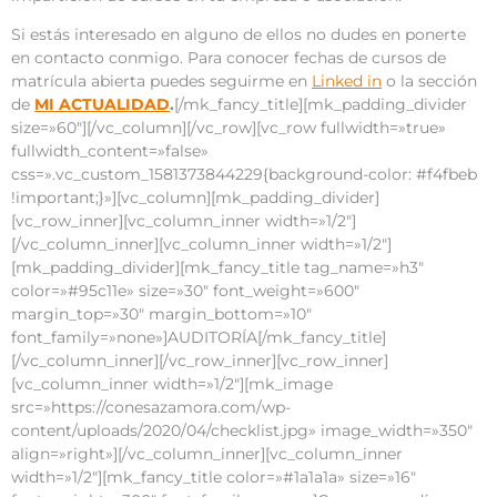
Si estás interesado en alguno de ellos no dudes en ponerte
en contacto conmigo. Para conocer fechas de cursos de
matrícula abierta puedes seguirme en
Linked in
o la sección
de
MI ACTUALIDAD
.
[/mk_fancy_title][mk_padding_divider
size=»60″][/vc_column][/vc_row][vc_row fullwidth=»true»
fullwidth_content=»false»
css=».vc_custom_1581373844229{background-color: #f4fbeb
!important;}»][vc_column][mk_padding_divider]
[vc_row_inner][vc_column_inner width=»1/2″]
[/vc_column_inner][vc_column_inner width=»1/2″]
[mk_padding_divider][mk_fancy_title tag_name=»h3″
color=»#95c11e» size=»30″ font_weight=»600″
margin_top=»30″ margin_bottom=»10″
font_family=»none»]AUDITORÍA[/mk_fancy_title]
[/vc_column_inner][/vc_row_inner][vc_row_inner]
[vc_column_inner width=»1/2″][mk_image
src=»https://conesazamora.com/wp-
content/uploads/2020/04/checklist.jpg» image_width=»350″
align=»right»][/vc_column_inner][vc_column_inner
width=»1/2″][mk_fancy_title color=»#1a1a1a» size=»16″