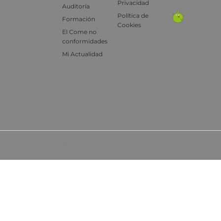
Privacidad
Newsletter
Auditoría
especializada
Política de
Formación
Cookies
en normas
El Come no
de
conformidades
certificación
Mi Actualidad
de calidad y
seguridad
alimentaria
Copyright © 2024, Todos los derechos reservados