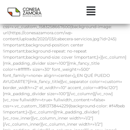
En qué puedo ayudarte
[vc_row][vc_column][mk_padding_divider][/vc_column]
[/vc_row][vc_row fullwidth=»true» fullwidth_content=»false»
css=».vc_custom_1583258667600{background-image:
url(https://conesazamora.com/wp-
content/uploads/2020/03/cabecera-servicios.jpg?id=245)
!important;background-position: center
!important;background-repeat: no-repeat
!important;background-size: cover !important;}»][vc_column]
[mk_padding_divider size=»100″][mk_fancy_title
color=»#ffffff» size=»30″ font_weight=»500″
font_family=»none» align=»center»]¿EN QUÉ PUEDO
AYUDARTE?[/mk_fancy_title][vc_separator color=»custom»
border_width=»2″ el_width=»10″ accent_color=»#94c120″]
[mk_padding_divider size=»100″][/vc_column][/vc_row]
[vc_row fullwidth=»true» fullwidth_content=»false»
css=».vc_custom_1581373844229{background-color: #f4fbeb
!important;}»][vc_column][mk_padding_divider]
[vc_row_inner][vc_column_inner width=»1/2″]
[/vc_column_inner][vc_column_inner width=»1/2″]