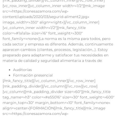
[mk_padding_divider][/vc_column_inner][/vc_row_inner]
[vc_row_inner][vc_column_inner width=»1/2″][mk_image
src=»https://conesazamora.com/wp-
content/uploads/2020/03/segurid-aliment2.jpg»
image_width=»350″ align=»right»][/vc_column_inner]
[vc_column_inner width=»1/2″][mk_fancy_title
color=»#1a1a1a» size=»16″ font_weight=»300″
font_family=»none»]La norma es la misma para todos, pero
cada sector y empresa es diferente. Además, continuamente
aparecen cambios (clientes, procesos, legislación…). Estoy
preparado para adaptarme y satisfacer tus necesidades en
materia de calidad y seguridad alimentaria a través de:
Auditorías
Formación presencial
[/mk_fancy_title][/vc_column_inner][/vc_row_inner]
[mk_padding_divider][/vc_column][/vc_row][vc_row]
[vc_column][mk_padding_divider size=»60″][mk_fancy_title
tag_name=»h3″ color=»#e55016″ size=»30″ font_weight=»600″
margin_top=»30″ margin_bottom=»10″ font_family=»none»
align=»center»]FORMACIÓN[/mk_fancy_title][mk_image
src=»https://conesazamora.com/wp-