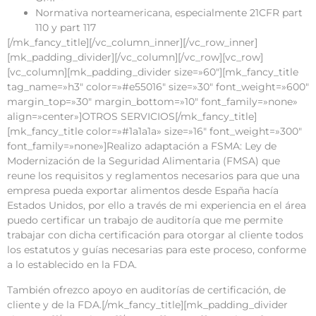
Normativa norteamericana, especialmente 21CFR part
110 y part 117
[/mk_fancy_title][/vc_column_inner][/vc_row_inner]
[mk_padding_divider][/vc_column][/vc_row][vc_row]
[vc_column][mk_padding_divider size=»60″][mk_fancy_title
tag_name=»h3″ color=»#e55016″ size=»30″ font_weight=»600″
margin_top=»30″ margin_bottom=»10″ font_family=»none»
align=»center»]OTROS SERVICIOS[/mk_fancy_title]
[mk_fancy_title color=»#1a1a1a» size=»16″ font_weight=»300″
font_family=»none»]Realizo adaptación a FSMA: Ley de
Modernización de la Seguridad Alimentaria (FMSA) que
reune los requisitos y reglamentos necesarios para que una
empresa pueda exportar alimentos desde España hacía
Estados Unidos, por ello a través de mi experiencia en el área
puedo certificar un trabajo de auditoría que me permite
trabajar con dicha certificación para otorgar al cliente todos
los estatutos y guías necesarias para este proceso, conforme
a lo establecido en la FDA.
También ofrezco apoyo en auditorías de certificación, de
cliente y de la FDA.[/mk_fancy_title][mk_padding_divider