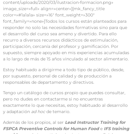
content/uploads/2020/03/ilustracion-formacion.png»
image_size=»full» align=»center»][mk_fancy_title
color=»#1a1a1a» size=»16″ font_weight=»300″
font_family=»none»]Todos los cursos están planteados para
responder no solo las necesidades formativas sino para que
el desarrollo del curso sea ameno y divertido. Para ello
recurro a diversos recursos didácticos de estimulación,
participación, cercanía del profesor y gamificación. Por
supuesto, siempre apoyado en mis experiencias acumuladas
a lo largo de más de 15 años vinculado al sector alimentario.
Estoy habituado a dirigirme a todo tipo de público, desde,
por supuesto, personal de calidad y de producción a
responsables de departamento y directivos.
Tengo un catálogo de cursos propio que puedes consultar,
pero no dudes en contactarme si no encuentras
exactamente lo que necesitas, estoy habituado al desarrollo
y adaptación
ad hoc
de temario.
Además de los propios, al ser
Lead Instructor
Training for
FSPCA Preventive Controls for Human Food
e
IFS training