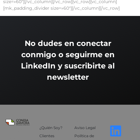
size=»60″][/vc_column][/vc_row][vc_row][vc_column]
[mk_padding_divider size=»60″][/vc_column][/vc_row]
No dudes en conectar
conmigo o seguirme en
LinkedIn y suscribirte al
newsletter
Menú
Privacidad
Sígueme
¿Quién Soy?
Aviso Legal
Auditoría y
Clientes
Política de
formación