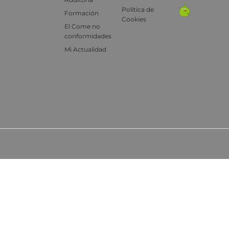
especializada
Política de
Formación
Cookies
en normas
El Come no
de
conformidades
certificación
Mi Actualidad
de calidad y
seguridad
alimentaria
Copyright © 2024, Todos los derechos reservados